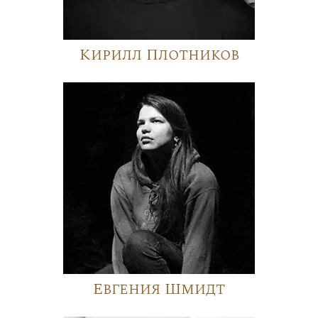
Кирилл Плотников
Евгения Шмидт