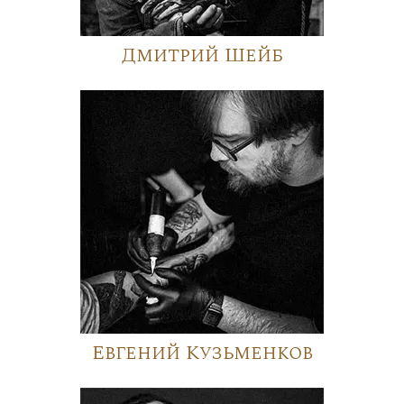
Дмитрий Шейб
Евгений Кузьменков