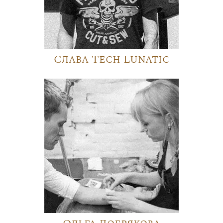
Слава Tech Lunatic