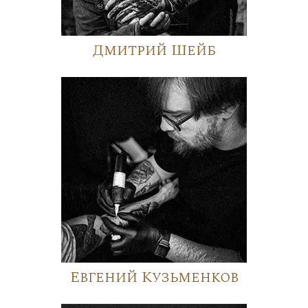
Дмитрий Шейб
Евгений Кузьменков