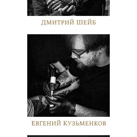
Дмитрий Шейб
Евгений Кузьменков