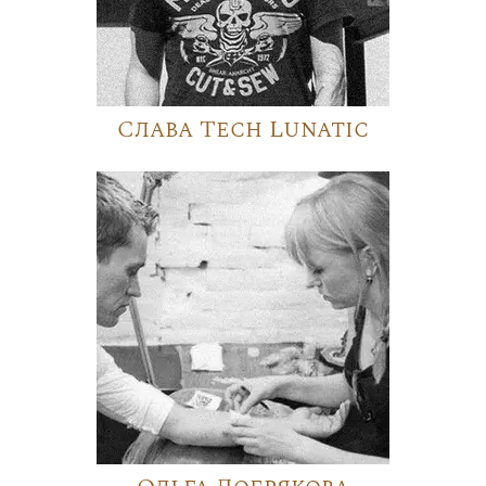
Слава Tech Lunatic