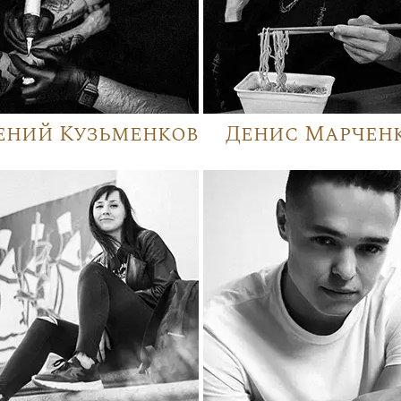
ений Кузьменков
Денис Марчен