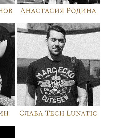
нов
Анастасия Родина
ин
Слава Tech Lunatic