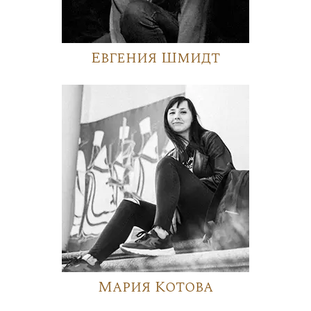
Евгения Шмидт
Мария Котова