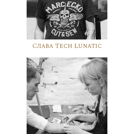
Слава Tech Lunatic