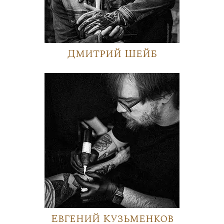
Дмитрий Шейб
Евгений Кузьменков