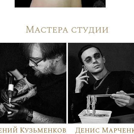
Мастера студии
ений Кузьменков
Денис Марчен