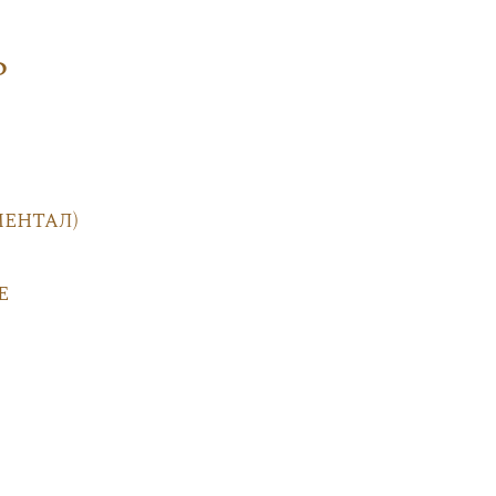
ф
ентал)
е