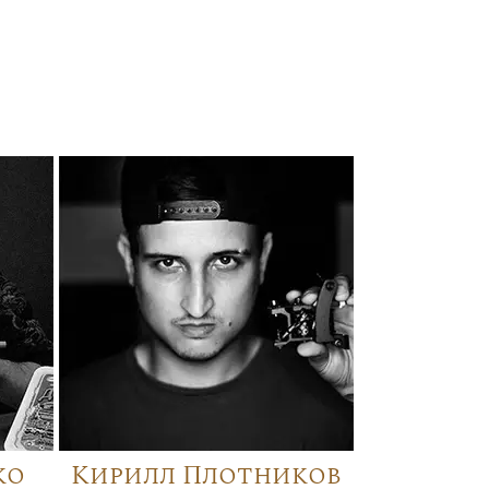
ко
Кирилл Плотников