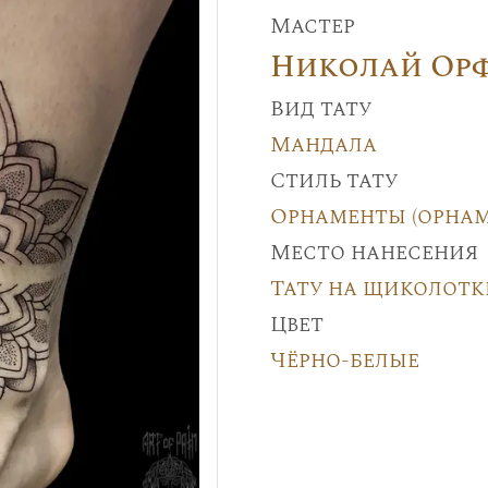
Мастер
Николай Ор
Вид тату
Мандала
Стиль тату
Орнаменты (орнам
Место нанесения
Тату на щиколотк
Цвет
Чёрно-белые