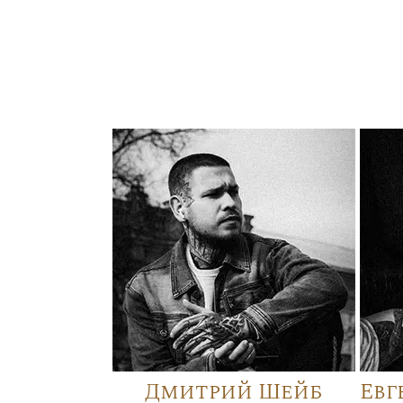
Дмитрий Шейб
Евг