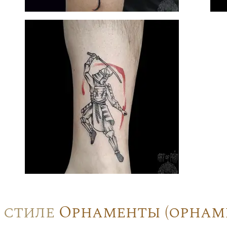
в стиле
Орнаменты (орнам