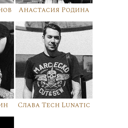
нов
Анастасия Родина
ин
Слава Tech Lunatic