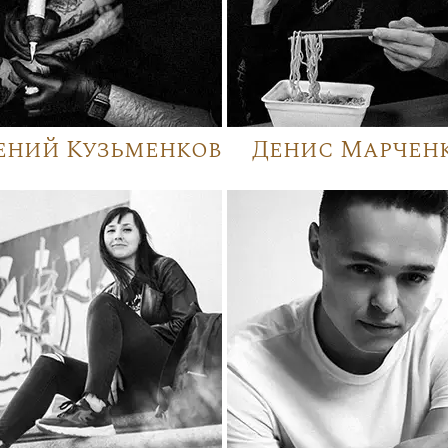
ений Кузьменков
Денис Марчен