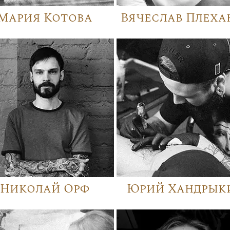
Мария Котова
Вячеслав Плеха
Николай Орф
Юрий Хандрык