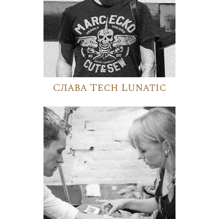
Слава Tech Lunatic