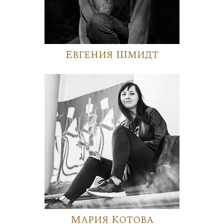
Евгения Шмидт
Мария Котова