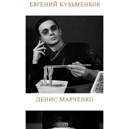
Евгений Кузьменков
Денис Марченко