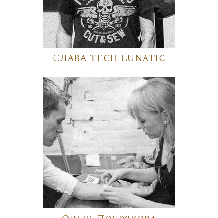
Слава Tech Lunatic