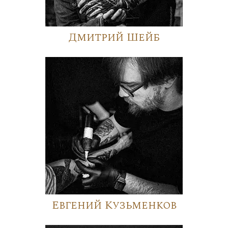
Дмитрий Шейб
Евгений Кузьменков