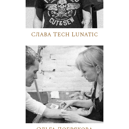
Слава Tech Lunatic