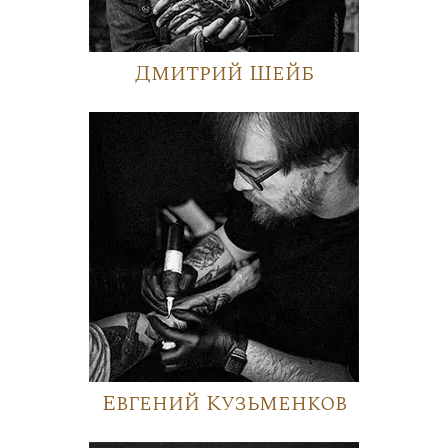
Дмитрий Шейб
Евгений Кузьменков