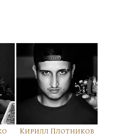
ко
Кирилл Плотников