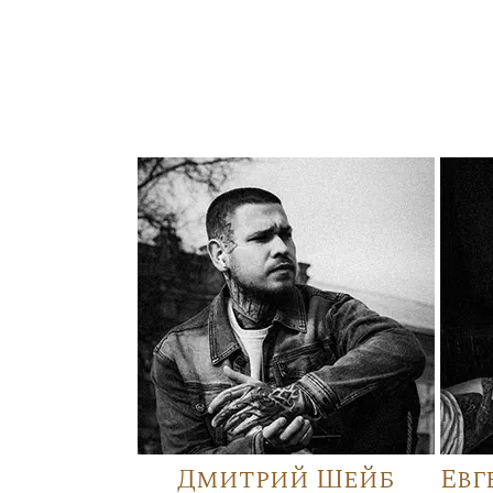
Дмитрий Шейб
Евг