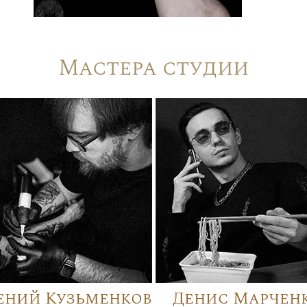
Мастера студии
ений Кузьменков
Денис Марчен