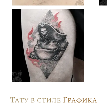
Тату в стиле
Графика