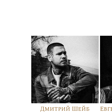
Дмитрий Шейб
Евг