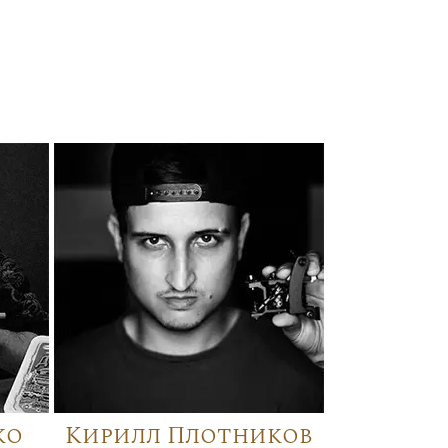
ко
Кирилл Плотников