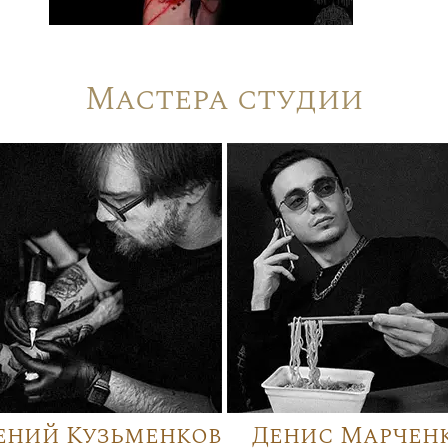
Мастера студии
ений Кузьменков
Денис Марчен