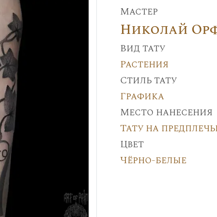
Мастер
Николай Ор
Вид тату
Растения
Стиль тату
Графика
Место нанесения
Тату на предплечь
Цвет
Чёрно-белые