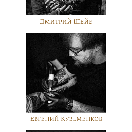
Дмитрий Шейб
Евгений Кузьменков