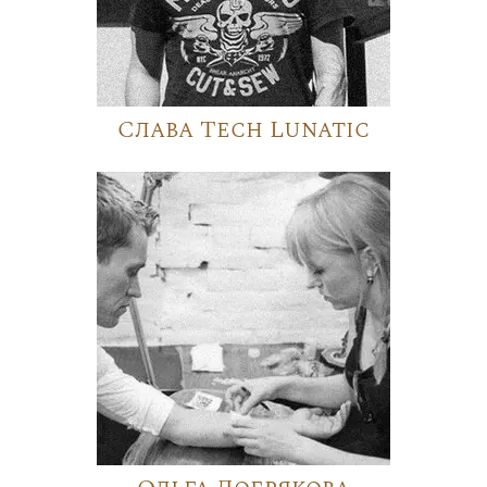
Слава Tech Lunatic