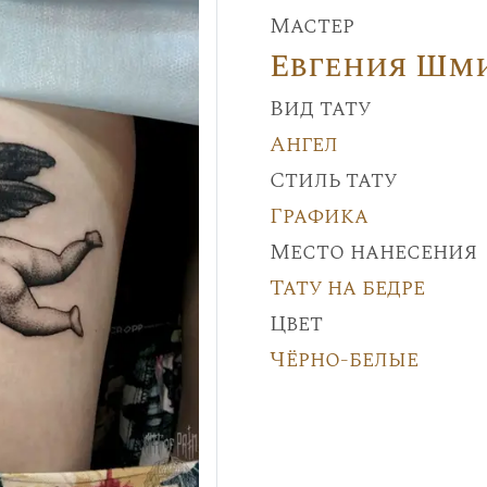
Мастер
Евгения Шм
Вид тату
Ангел
Стиль тату
Графика
Место нанесения
Тату на бедре
Цвет
Чёрно-белые