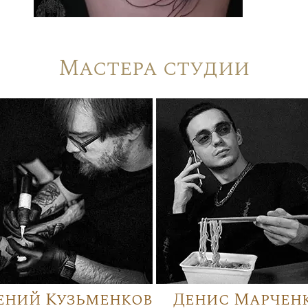
Мастера студии
ений Кузьменков
Денис Марчен