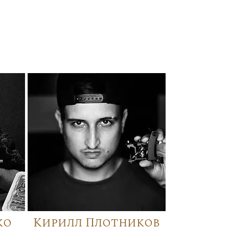
ко
Кирилл Плотников