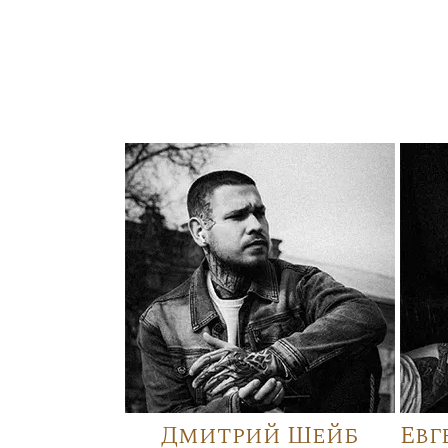
Дмитрий Шейб
Евг