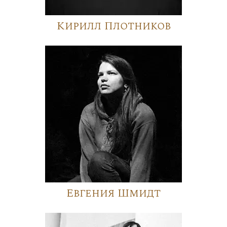
Кирилл Плотников
Евгения Шмидт