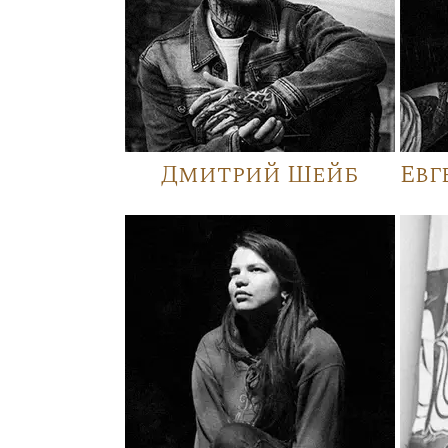
Дмитрий Шейб
Евг