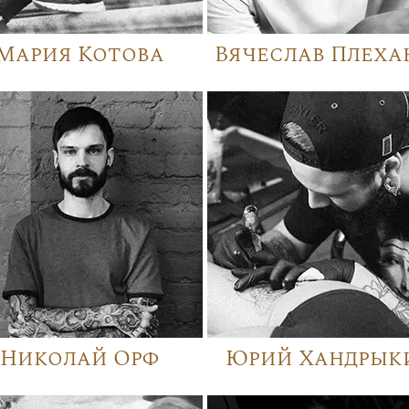
Мария Котова
Вячеслав Плеха
Николай Орф
Юрий Хандрык