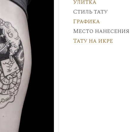
Улитка
Стиль тату
Графика
Место нанесения
Тату на икре