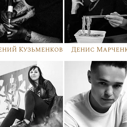
ений Кузьменков
Денис Марчен