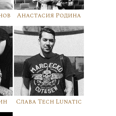
нов
Анастасия Родина
ин
Слава Tech Lunatic