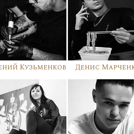
ений Кузьменков
Денис Марчен