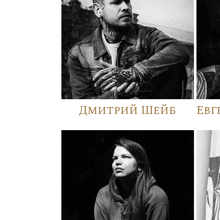
Дмитрий Шейб
Евг