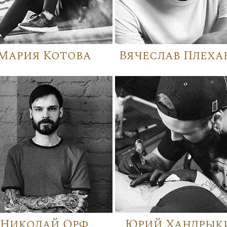
Мария Котова
Вячеслав Плеха
Николай Орф
Юрий Хандрык