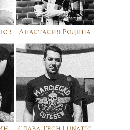
нов
Анастасия Родина
ин
Слава Tech Lunatic