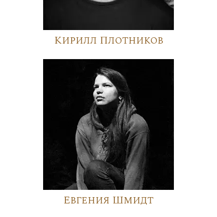
Кирилл Плотников
Евгения Шмидт