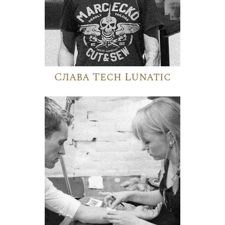
Слава Tech Lunatic