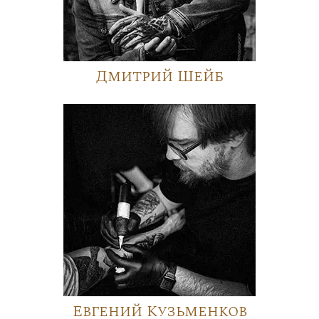
Дмитрий Шейб
Евгений Кузьменков