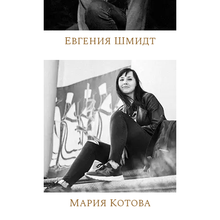
Евгения Шмидт
Мария Котова