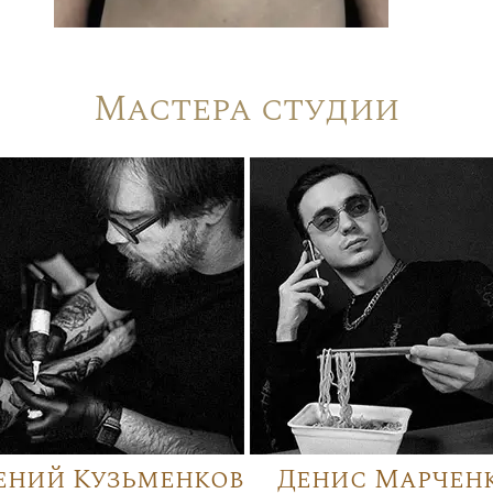
Мастера студии
ений Кузьменков
Денис Марчен