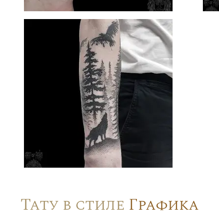
Тату в стиле
Графика