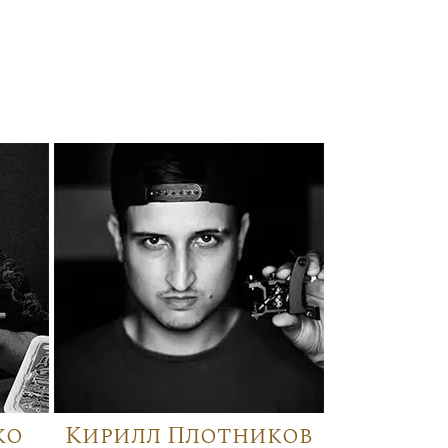
ко
Кирилл Плотников