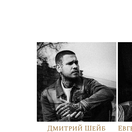
Дмитрий Шейб
Евг