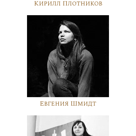
Кирилл Плотников
Евгения Шмидт