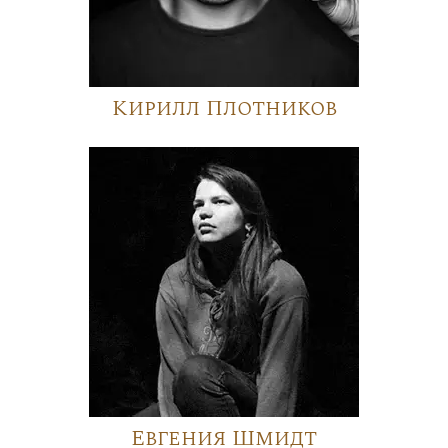
Кирилл Плотников
Евгения Шмидт