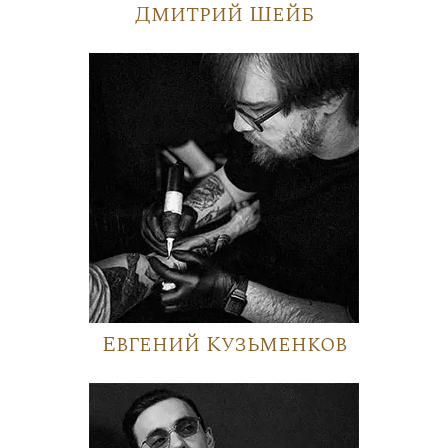
Дмитрий Шейб
Евгений Кузьменков