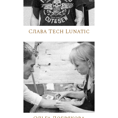
Слава Tech Lunatic