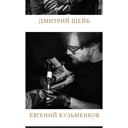
Дмитрий Шейб
Евгений Кузьменков