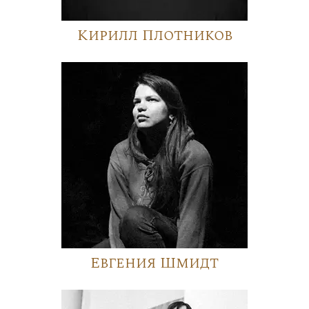
Кирилл Плотников
Евгения Шмидт