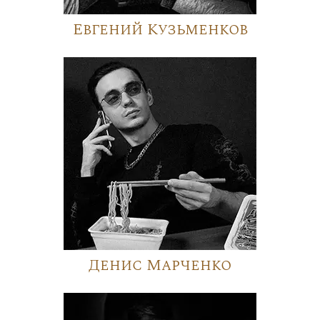
Евгений Кузьменков
Денис Марченко