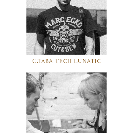
Слава Tech Lunatic