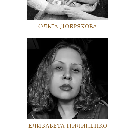
Ольга Добрякова
Елизавета Пилипенко