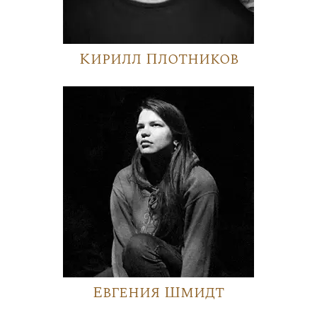
Кирилл Плотников
Евгения Шмидт