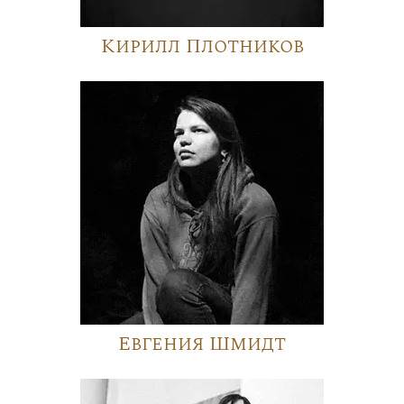
Кирилл Плотников
Евгения Шмидт