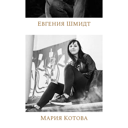
Евгения Шмидт
Мария Котова