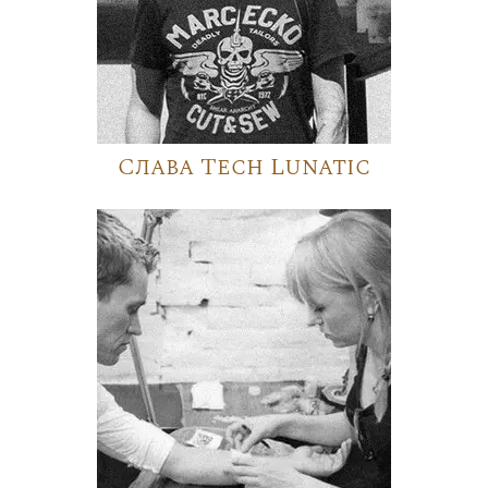
Слава Tech Lunatic