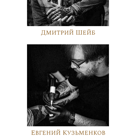
Дмитрий Шейб
Евгений Кузьменков