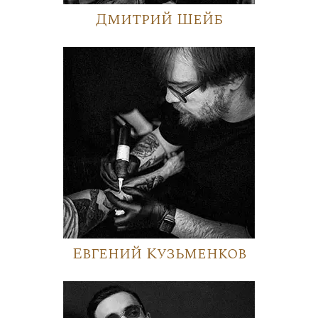
Дмитрий Шейб
Евгений Кузьменков