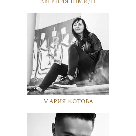
Евгения Шмидт
Мария Котова