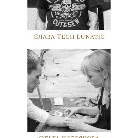
Слава Tech Lunatic