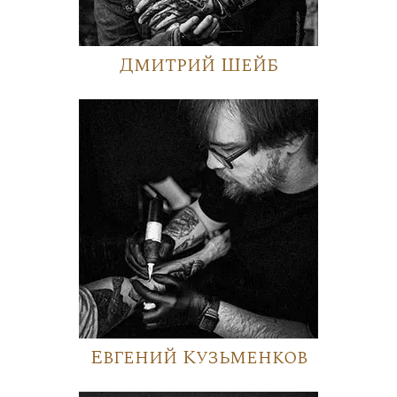
Дмитрий Шейб
Евгений Кузьменков