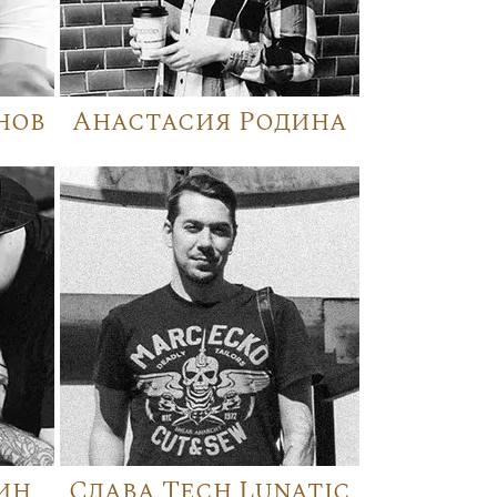
нов
Анастасия Родина
ин
Слава Tech Lunatic