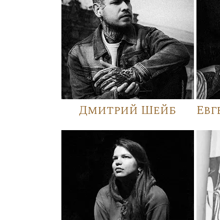
Дмитрий Шейб
Евг