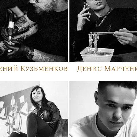
ений Кузьменков
Денис Марчен