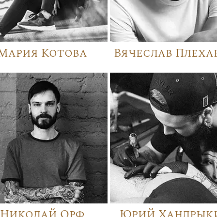
Мария Котова
Вячеслав Плеха
Николай Орф
Юрий Хандрык