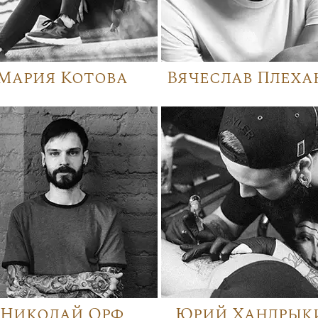
Мария Котова
Вячеслав Плеха
Николай Орф
Юрий Хандрык