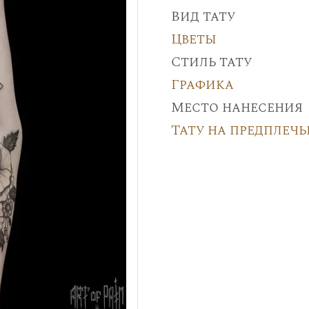
Вид тату
Цветы
Стиль тату
Графика
Место нанесения
Тату на предплечь