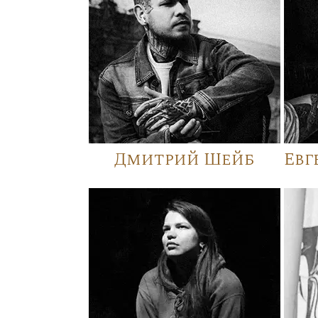
Дмитрий Шейб
Евг