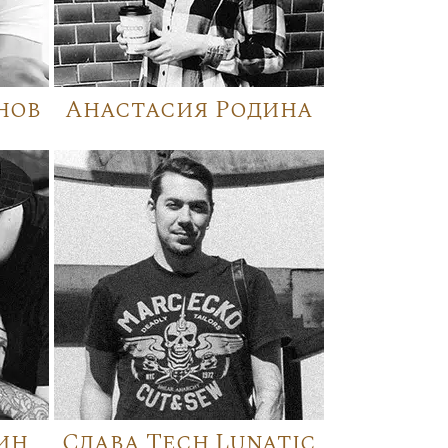
нов
Анастасия Родина
ин
Слава Tech Lunatic