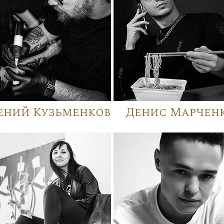
ений Кузьменков
Денис Марчен