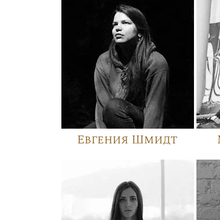
Евгения Шмидт