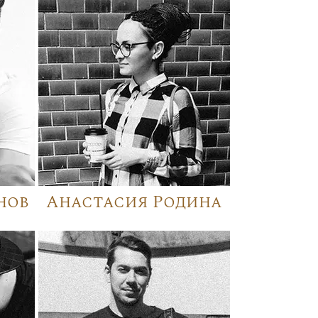
нов
Анастасия Родина