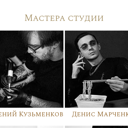
Мастера студии
ений Кузьменков
Денис Марчен