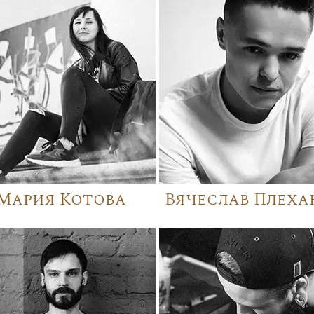
Мария Котова
Вячеслав Плеха