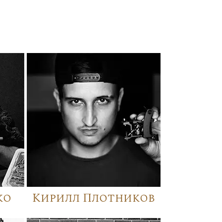
ко
Кирилл Плотников