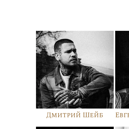
Дмитрий Шейб
Евг