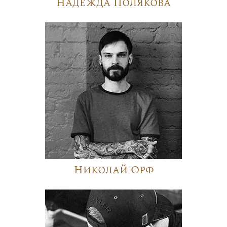
Надежда Полякова
Николай Орф