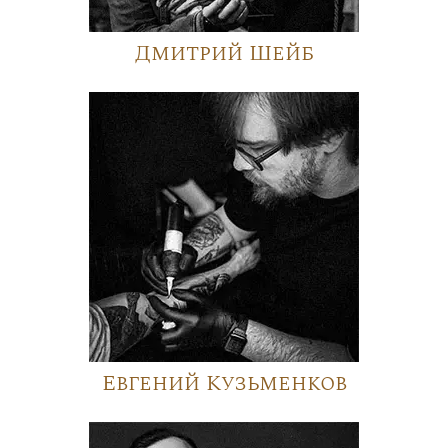
Дмитрий Шейб
Евгений Кузьменков