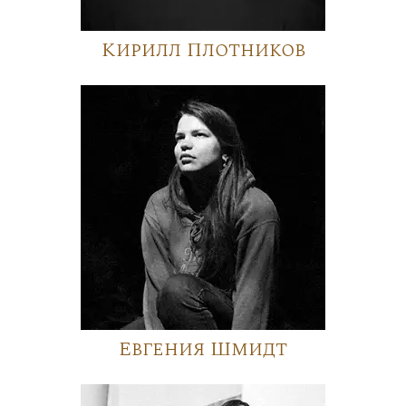
Кирилл Плотников
Евгения Шмидт