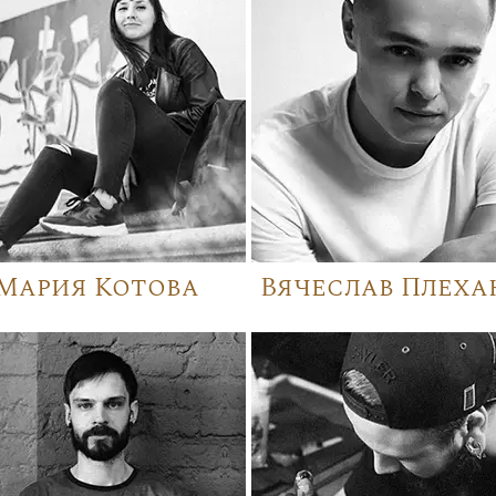
Мария Котова
Вячеслав Плеха