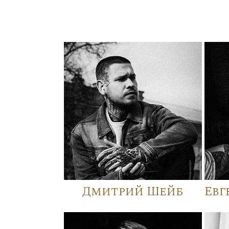
Дмитрий Шейб
Евг