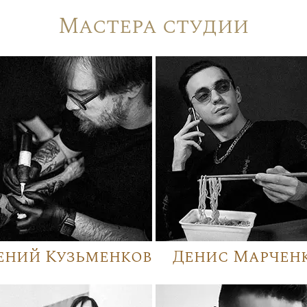
Мастера студии
ений Кузьменков
Денис Марчен