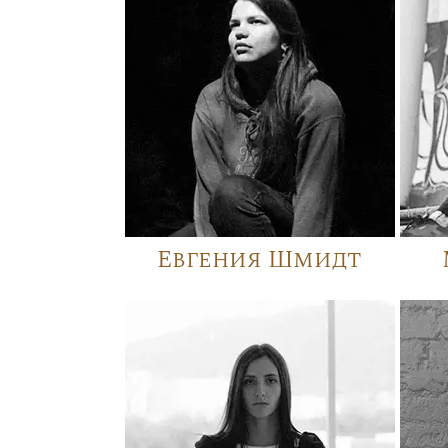
Евгения Шмидт