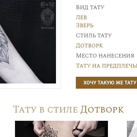
Вид тату
Лев
Зверь
Стиль тату
Дотворк
Место нанесения
Тату на предплечь
ХОЧУ ТАКУЮ ЖЕ ТАТУ
Тату в стиле
Дотворк