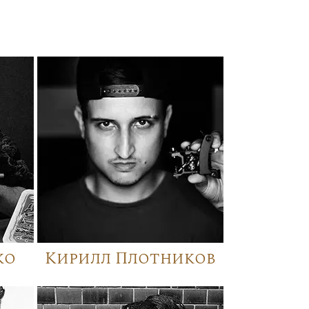
ко
Кирилл Плотников