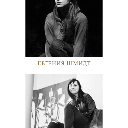
Евгения Шмидт