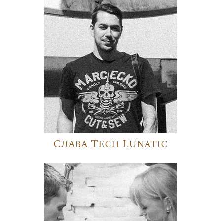
Слава Tech Lunatic