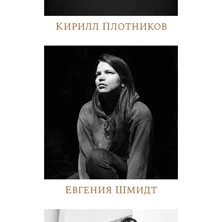
Кирилл Плотников
Евгения Шмидт