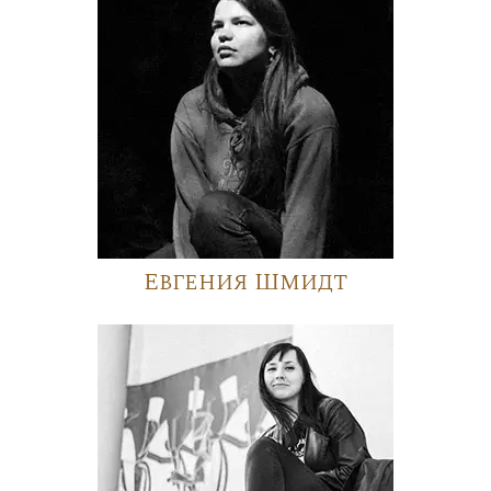
Евгения Шмидт