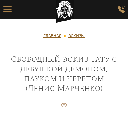
Перейти к основному содержанию
Основная навигация
Строка навигации
ГЛАВНАЯ
ЭСКИЗЫ
Свободный эскиз тату с
девушкой демоном,
пауком и черепом
(Денис Марченко)