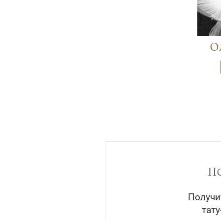
О
П
Получи
тат