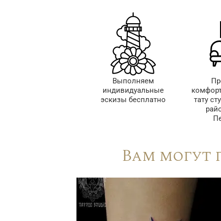
Выполняем
Пр
индивидуальные
комфорт
эскизы бесплатно
тату ст
рай
Пе
Вам могут 