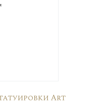
м
татуировки Art