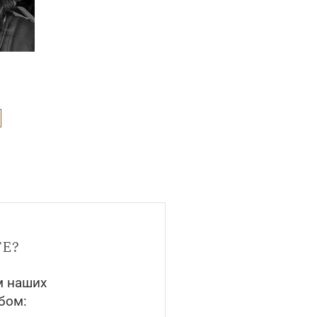
е?
м наших
бом: