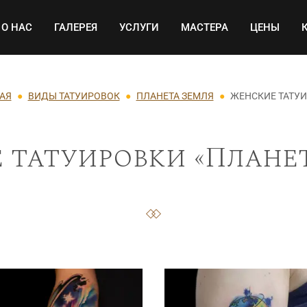
Основная навигация
О НАС
ГАЛЕРЕЯ
УСЛУГИ
МАСТЕРА
ЦЕНЫ
АЯ
ВИДЫ ТАТУИРОВОК
ПЛАНЕТА ЗЕМЛЯ
ЖЕНСКИЕ ТАТУ
 татуировки «Планет