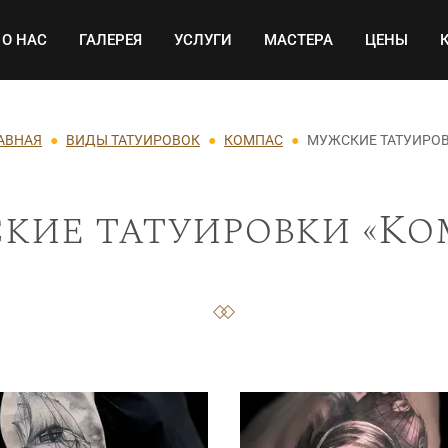
Основная навигация
О НАС
ГАЛЕРЕЯ
УСЛУГИ
МАСТЕРА
ЦЕНЫ
АВНАЯ
ВИДЫ ТАТУИРОВОК
КОМПАС
МУЖСКИЕ ТАТУИРО
кие татуировки «Ко