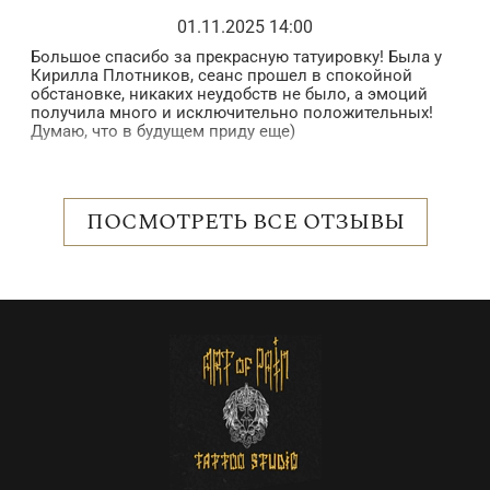
01.11.2025 14:00
Большое спасибо за прекрасную татуировку! Была у
З
Кирилла Плотников, сеанс прошел в спокойной
з
обстановке, никаких неудобств не было, а эмоций
в
получила много и исключительно положительных!
б
Думаю, что в будущем приду еще)
в
п
 в
в
н
о
ПОСМОТРЕТЬ ВСЕ ОТЗЫВЫ
с
р
е
о