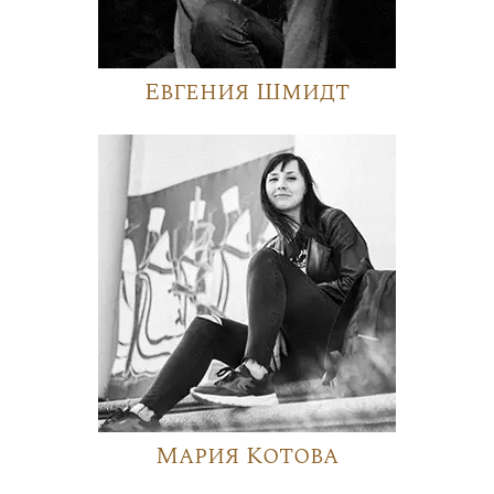
Евгения Шмидт
Мария Котова