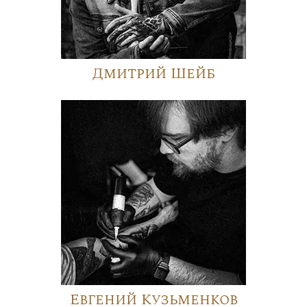
Дмитрий Шейб
Евгений Кузьменков