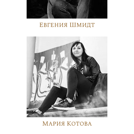
Евгения Шмидт
Мария Котова