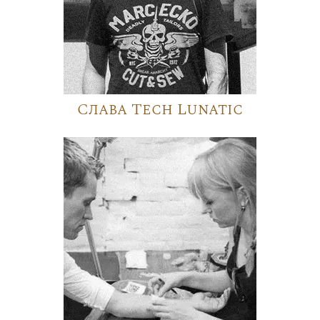
Слава Tech Lunatic