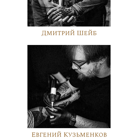
Дмитрий Шейб
Евгений Кузьменков