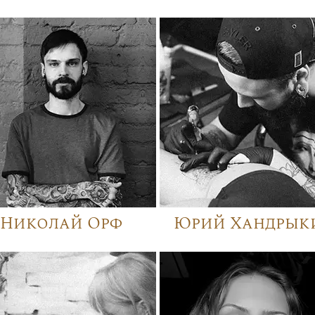
Николай Орф
Юрий Хандрык