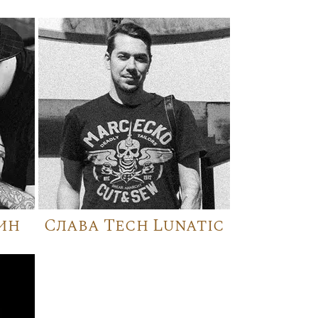
ин
Слава Tech Lunatic