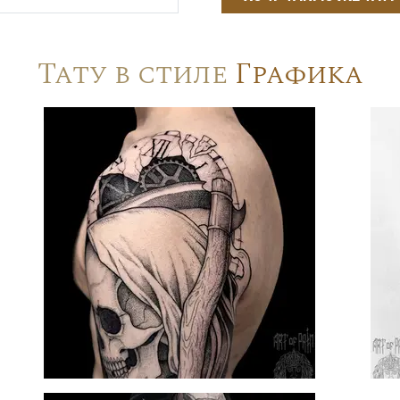
Тату в стиле
Графика