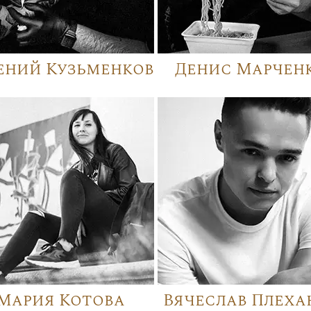
ений Кузьменков
Денис Марчен
Мария Котова
Вячеслав Плеха