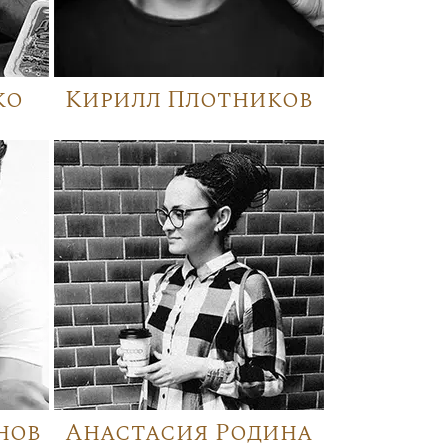
ко
Кирилл Плотников
нов
Анастасия Родина