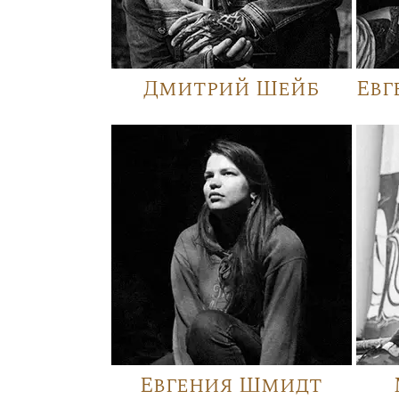
Дмитрий Шейб
Евг
Евгения Шмидт