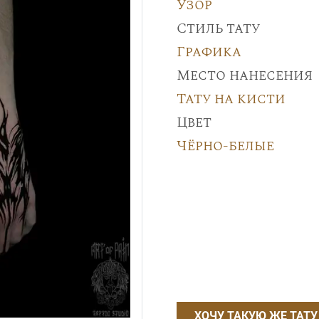
Узор
Стиль тату
Графика
Место нанесения
Тату на кисти
Цвет
Чёрно-белые
ХОЧУ ТАКУЮ ЖЕ ТАТУ