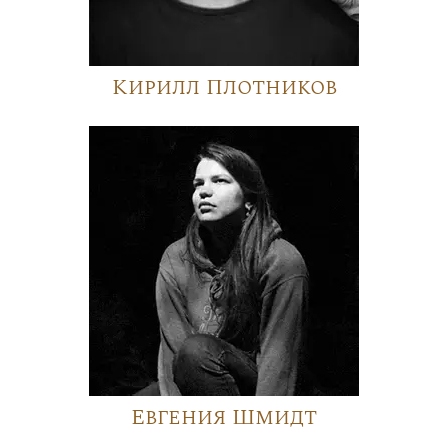
Кирилл Плотников
Евгения Шмидт