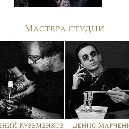
Мастера студии
ений Кузьменков
Денис Марчен