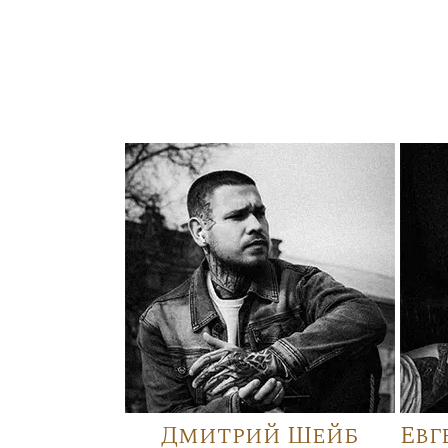
Дмитрий Шейб
Евг