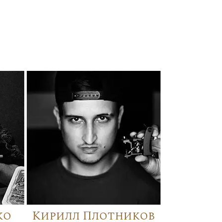
ко
Кирилл Плотников