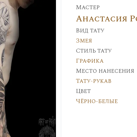
Мастер
Анастасия 
Вид тату
Змея
Стиль тату
Графика
Место нанесения
Тату-рукав
Цвет
Чёрно-белые