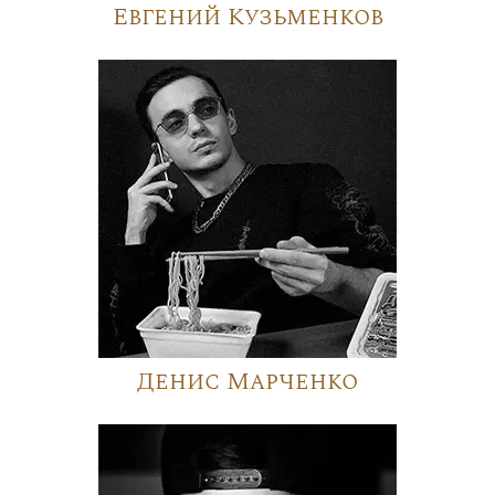
Евгений Кузьменков
Денис Марченко