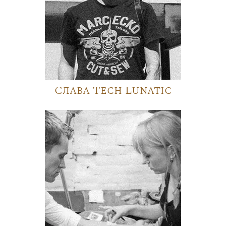
Слава Tech Lunatic