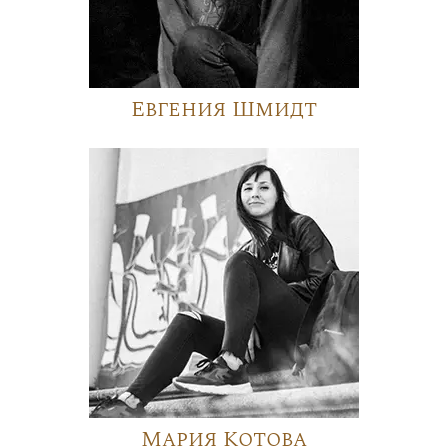
Евгения Шмидт
Мария Котова